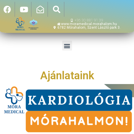
+36 30 881 91 39
www.moramedical.morahalom.hu
6782 Mórahalom, Szent László park 3.
Ajánlataink